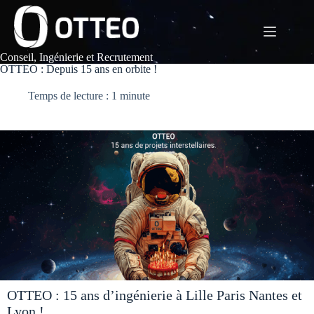
Passer
au
contenu
Conseil, Ingénierie et Recrutement
OTTEO : Depuis 15 ans en orbite !
Temps de lecture : 1 minute
OTTEO : 15 ans d’ingénierie à Lille Paris Nantes et
Lyon !