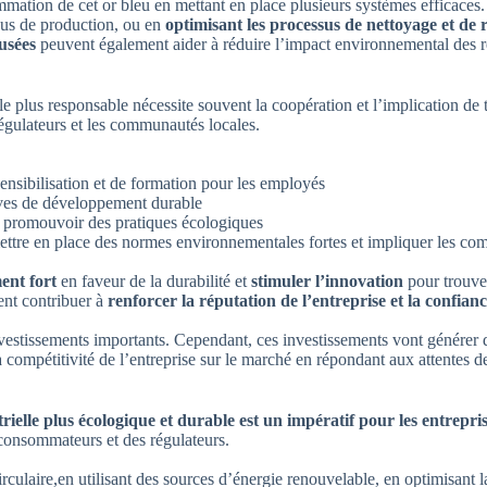
mmation de cet or bleu en mettant en place plusieurs systèmes efficaces
sus de production, ou en
optimisant les processus de nettoyage et de 
usées
peuvent également aider à réduire l’impact environnemental des rej
le plus responsable nécessite souvent la coopération et l’implication de t
 régulateurs et les communautés locales.
nsibilisation et de formation pour les employés
tives de développement durable
r promouvoir des pratiques écologiques
mettre en place des normes environnementales fortes et impliquer les co
ent fort
en faveur de la durabilité et
stimuler l’innovation
pour trouver
ent contribuer à
renforcer la réputation de l’entreprise et la confi
nvestissements importants. Cependant, ces investissements vont générer 
la compétitivité de l’entreprise sur le marché en répondant aux attentes 
ielle plus écologique et durable est un impératif pour les entrepri
 consommateurs et des régulateurs.
culaire,en utilisant des sources d’énergie renouvelable, en optimisant 