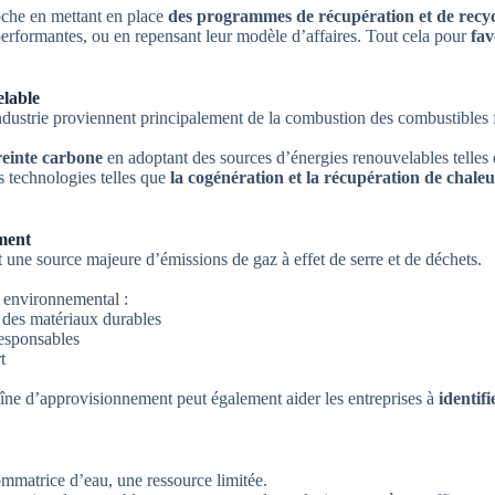
oche en mettant en place
des programmes de récupération et de recy
performantes, ou en repensant leur modèle d’affaires. Tout cela pour
fav
elable
industrie proviennent principalement de la combustion des combustibles f
reinte carbone
en adoptant des sources d’énergies renouvelables telles q
 technologies telles que
la cogénération et la récupération de chale
ment
une source majeure d’émissions de gaz à effet de serre et de déchets.
t environnemental :
t des matériaux durables
responsables
t
aîne d’approvisionnement peut également aider les entreprises à
identif
mmatrice d’eau, une ressource limitée.