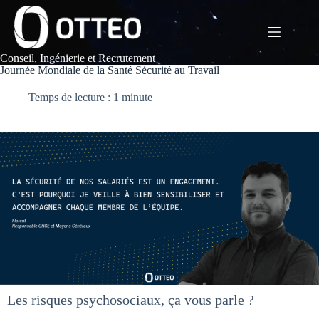
Passer
au
contenu
Conseil, Ingénierie et Recrutement
Journée Mondiale de la Santé Sécurité au Travail
Temps de lecture : 1 minute
Les risques psychosociaux, ça vous parle ?